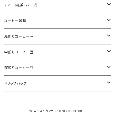
おためしコーヒーセット
ティー（紅茶・ハーブ）
ギフト
紅茶
コーヒー器具
ストレート
ハーブ
ペーパーフィルター
浅煎りコーヒー豆
浅煎り（酸味のある焙煎）
ブレンド
ドリッパー
ストレート
中煎りコーヒー豆
中煎り（コクとバランスの焙煎）
酸味のブレンド
デカフェ（カフェインレスコーヒー）
サーバー
ブレンド
ストレート
深煎りコーヒー豆
深煎り（苦みのある焙煎）
マイルドプレンド
ドリップバッグ
ステンレスポット
ブレンド
ストレート
ドリップバッグ
コクありブレンド
季節の限定豆
ブレンド
中煎り豆
アイスコーヒー
© ローストカフェ uno roastcoffee
サスティナブルコーヒー
深煎り豆