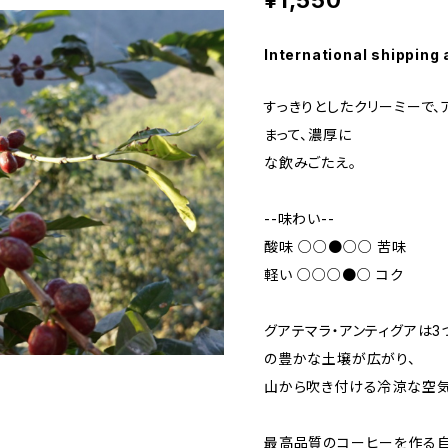
¥1,550
International shipping 
すっきりとしたクリーミーで
まって、濃厚に
な飲みごたえ。
--味わい--
酸味 ○○●○○ 苦味
軽い ○○○●○ コク
グアテマラ・アンティグアは
の豊かな土壌が広がり、
山から吹き付ける冷涼な空気
最高品質のコーヒーを作る自