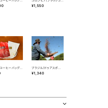
りコーヒーバッグ
コロンビア/ブラックコン
ドル【中煎り】 200g
00
¥1,550
りコーヒーバッグ
ブラジル/ドゥアスポン
チス農園【中煎り】200
0
¥1,340
g