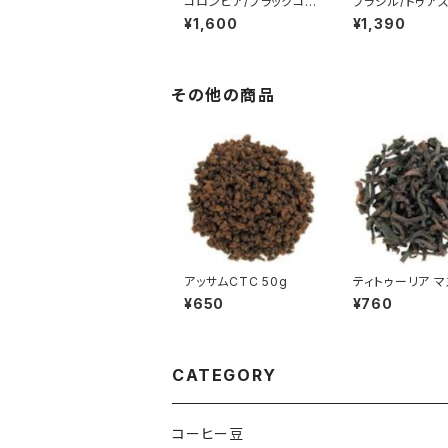
コロンビア/ブラックコン
ブラジル/ドゥア
ドル【深煎り】 200g
チス農園【深煎り】
¥1,600
¥1,390
g
その他の商品
アッサムCTC 50g
ティトゥーリア マ
ト 50g
¥650
¥760
CATEGORY
コーヒー豆