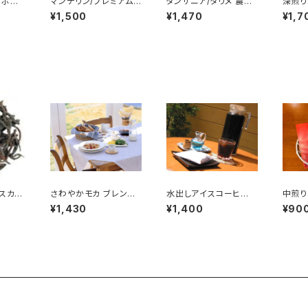
スポン
マンデリン/プレミアムリ
タンザニア/タリメ 農園
深煎
200
ントン【深煎り】200g
【深煎り】200g
10個
¥1,500
¥1,470
¥1,7
スカッ
さわやかモカ ブレンド
水出しアイスコーヒー
中煎
【中煎り】200g
4パック
5個
¥1,430
¥1,400
¥90