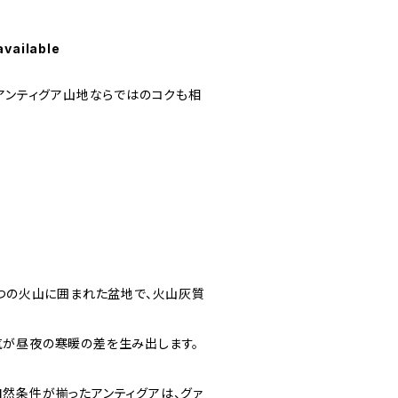
available
、アンティグア山地ならではのコクも相
3つの火山に囲まれた盆地で、火山灰質
が昼夜の寒暖の差を生み出します。
然条件が揃ったアンティグアは、グァ